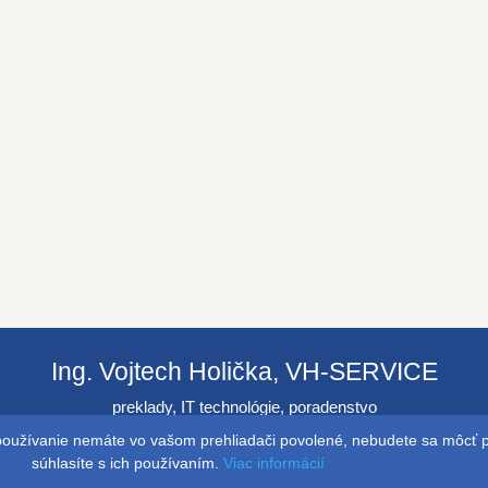
Ing. Vojtech Holička, VH-SERVICE
preklady, IT technológie, poradenstvo
h používanie nemáte vo vašom prehliadači povolené, nebudete sa môcť pr
© 2026 http://www.vhservice.com
súhlasíte s ich používaním.
Viac informácií