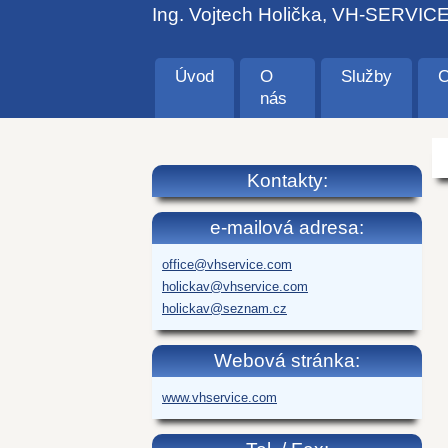
Ing. Vojtech Holička, VH-SERVIC
Úvod
O
Služby
C
nás
Kontakty:
e-mailová adresa:
office@vhservice.com
holickav@vhservice.com
holickav@seznam.cz
Webová stránka:
www.vhservice.com