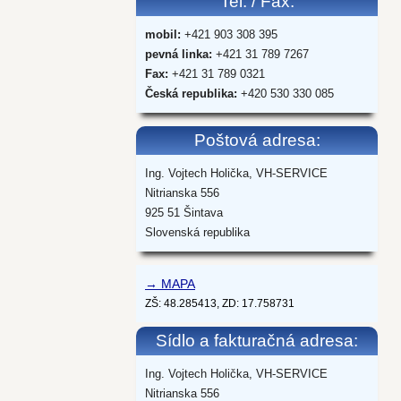
Tel. / Fax:
mobil:
+421 903 308 395
pevná linka:
+421 31 789 7267
Fax:
+421 31 789 0321
Česká republika:
+420 530 330 085
Poštová adresa:
Ing. Vojtech Holička, VH-SERVICE
Nitrianska 556
925 51 Šintava
Slovenská republika
→ MAPA
ZŠ: 48.285413, ZD: 17.758731
Sídlo a fakturačná adresa:
Ing. Vojtech Holička, VH-SERVICE
Nitrianska 556