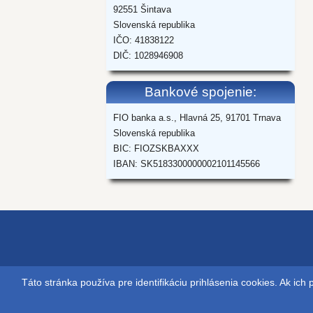
92551 Šintava
Slovenská republika
IČO: 41838122
DIČ: 1028946908
Bankové spojenie:
FIO banka a.s., Hlavná 25, 91701 Trnava
Slovenská republika
BIC: FIOZSKBAXXX
IBAN: SK5183300000002101145566
Táto stránka používa pre identifikáciu prihlásenia cookies. Ak ic